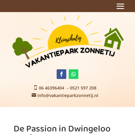
06 46396404
–
0521 597 208

info@vakantieparkzonnetij.nl

De Passion in Dwingeloo