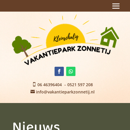
06 46396404
–
0521 597 208

info@vakantieparkzonnetij.nl

Nieuws