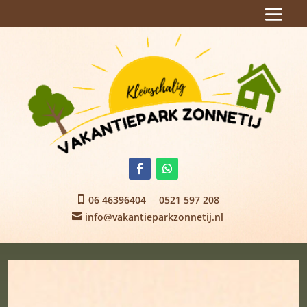
06 46396404
–
0521 597 208

info@vakantieparkzonnetij.nl
